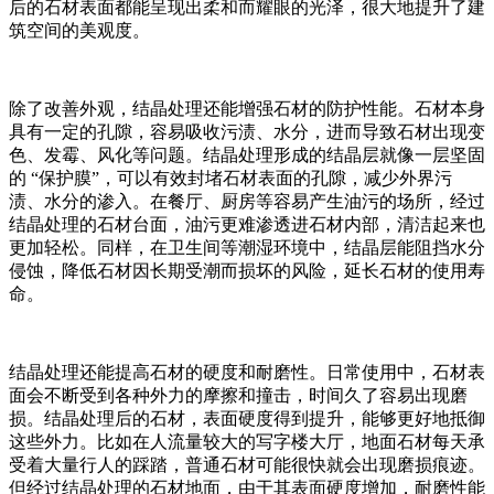
后的石材表面都能呈现出柔和而耀眼的光泽，很大地提升了建
筑空间的美观度。​
除了改善外观，结晶处理还能增强石材的防护性能。石材本身
具有一定的孔隙，容易吸收污渍、水分，进而导致石材出现变
色、发霉、风化等问题。结晶处理形成的结晶层就像一层坚固
的 “保护膜”，可以有效封堵石材表面的孔隙，减少外界污
渍、水分的渗入。在餐厅、厨房等容易产生油污的场所，经过
结晶处理的石材台面，油污更难渗透进石材内部，清洁起来也
更加轻松。同样，在卫生间等潮湿环境中，结晶层能阻挡水分
侵蚀，降低石材因长期受潮而损坏的风险，延长石材的使用寿
命。​
结晶处理还能提高石材的硬度和耐磨性。日常使用中，石材表
面会不断受到各种外力的摩擦和撞击，时间久了容易出现磨
损。结晶处理后的石材，表面硬度得到提升，能够更好地抵御
这些外力。比如在人流量较大的写字楼大厅，地面石材每天承
受着大量行人的踩踏，普通石材可能很快就会出现磨损痕迹。
但经过结晶处理的石材地面，由于其表面硬度增加，耐磨性能