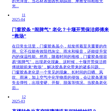
的光泽度。当石材表面因长期踩踏、摩擦变得粗糙无
光...
11
2025-04
门窗胶条 “闹脾气” 老化？十堰开荒保洁师傅来
“救场”
在日常生活里，门窗胶条虽小，却发挥着至关重要的作
用。它不仅能有效阻挡灰尘、雨水和噪音，还能提升室
内的保温性能。然而，随着时间的推移，门窗胶条很容
易“闹脾气”，出现老化现象。这时候，十堰开荒保洁师
傅就能前来“救场”，解决胶条老化带来的诸多问题。
门窗胶条老化是一个常见的现象。长时间的日晒、风
吹、雨淋，加上空气中化学物质的侵蚀，会让胶条逐渐
失去弹性，出现变硬、开裂、脱落等情况。当胶条老化
后...
12
2025-03