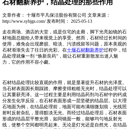
石材翻新养护，结晶处理的那些作用
文章作者： 十堰市平凡保洁股份有限公司
文章来源：
http://www.sybjgs.com/
发布时间： 2025-05-13
走在商场、酒店的大堂，或是住宅的走廊，脚下光亮如镜的石
材地面总能给人带来视觉上的享受。然而，石材经过长时间的
使用，难免会出现磨损、暗淡、污渍残留等问题，原本美观的
石材渐渐失去了往日的光彩。在
十堰石材翻新养护
过程中，结
晶处理就像一剂 “焕新良药”，能让石材重新散发出迷人魅
力，它的作用不容小觑。​
石材结晶处理比较直观的作用，就是显著提升石材的光泽度。
当石材表面因长期踩踏、摩擦变得粗糙无光时，结晶处理可以
让其重获亮泽。这一过程主要是利用结晶药剂与石材中的钙成
分发生化学反应，在石材表面形成一层坚硬的结晶层。以大理
石地面为例，在结晶处理前，地面可能布满细微划痕，光线照
射时反射杂乱，显得黯淡无光。而经过结晶处理后，石材表面
形成的结晶层平整光滑，如同镜面一般，能够均匀地反射光
线，使整个空间都明亮起来。无论是灯光还是自然光，在结晶