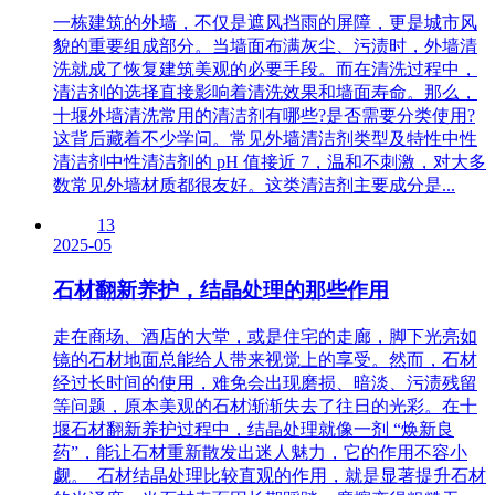
一栋建筑的外墙，不仅是遮风挡雨的屏障，更是城市风
貌的重要组成部分。当墙面布满灰尘、污渍时，外墙清
洗就成了恢复建筑美观的必要手段。而在清洗过程中，
清洁剂的选择直接影响着清洗效果和墙面寿命。那么，
十堰外墙清洗常用的清洁剂有哪些?是否需要分类使用?
这背后藏着不少学问。​ 常见外墙清洁剂类型及特性​ 中性
清洁剂​ 中性清洁剂的 pH 值接近 7，温和不刺激，对大多
数常见外墙材质都很友好。这类清洁剂主要成分是...
13
2025-05
石材翻新养护，结晶处理的那些作用
走在商场、酒店的大堂，或是住宅的走廊，脚下光亮如
镜的石材地面总能给人带来视觉上的享受。然而，石材
经过长时间的使用，难免会出现磨损、暗淡、污渍残留
等问题，原本美观的石材渐渐失去了往日的光彩。在十
堰石材翻新养护过程中，结晶处理就像一剂 “焕新良
药”，能让石材重新散发出迷人魅力，它的作用不容小
觑。​ 石材结晶处理比较直观的作用，就是显著提升石材