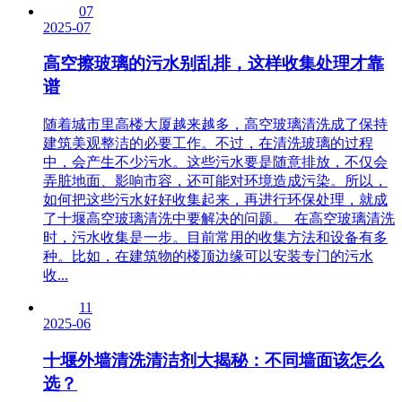
07
2025-07
高空擦玻璃的污水别乱排，这样收集处理才靠
谱
随着城市里高楼大厦越来越多，高空玻璃清洗成了保持
建筑美观整洁的必要工作。不过，在清洗玻璃的过程
中，会产生不少污水。这些污水要是随意排放，不仅会
弄脏地面、影响市容，还可能对环境造成污染。所以，
如何把这些污水好好收集起来，再进行环保处理，就成
了十堰高空玻璃清洗中要解决的问题。​ 在高空玻璃清洗
时，污水收集是一步。目前常用的收集方法和设备有多
种。比如，在建筑物的楼顶边缘可以安装专门的污水
收...
11
2025-06
十堰外墙清洗清洁剂大揭秘：不同墙面该怎么
选？​